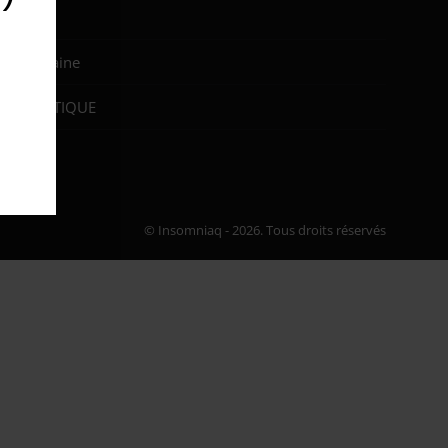
Accueil
Le domaine
LA BOUTIQUE
Contact
©
Insomniaq
- 2026. Tous droits réservés