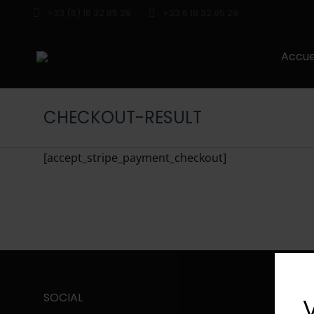
+33 (6) 18 32 85 29
+33 6 18 32 85 29
Accue
CHECKOUT-RESULT
[accept_stripe_payment_checkout]
SOCIAL