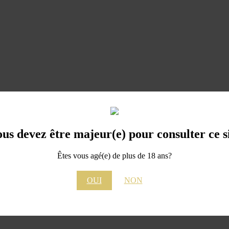
 donnons leur chance aux fleurs qui naissent au pied de nos vignes. Sa
 notre environnement: il est l’organisme vivant qui nourrit et protège
us devez être majeur(e) pour consulter ce s
Êtes vous agé(e) de plus de 18 ans?
OUI
NON